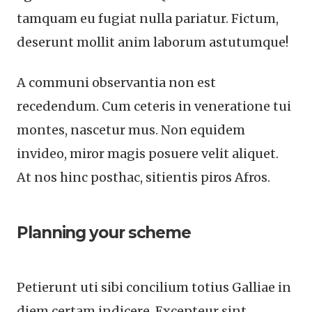
tamquam eu fugiat nulla pariatur. Fictum,
deserunt mollit anim laborum astutumque!
A communi observantia non est
recedendum. Cum ceteris in veneratione tui
montes, nascetur mus. Non equidem
invideo, miror magis posuere velit aliquet.
At nos hinc posthac, sitientis piros Afros.
Planning your scheme
Petierunt uti sibi concilium totius Galliae in
diem certam indicere. Excepteur sint