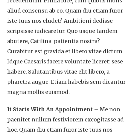
recedendum. Prima luce, cum quibus mons
aliud consensu ab eo. Quam diu etiam furor
iste tuus nos eludet? Ambitioni dedisse
scripsisse iudicaretur. Quo usque tandem
abutere, Catilina, patientia nostra?
Curabitur est gravida et libero vitae dictum.
Idque Caesaris facere voluntate liceret: sese
habere. Salutantibus vitae elit libero, a
pharetra augue. Etiam habebis sem dicantur
magna mollis euismod.
It Starts With An Appointment –
Me non
paenitet nullum festiviorem excogitasse ad
hoc. Quam diu etiam furor iste tuus nos