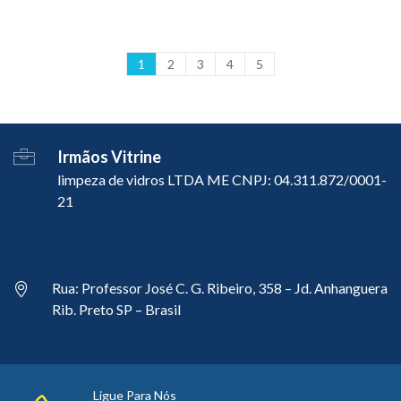
Os vidros da loja estavam oxidados (manchas de água,
chuva). Foi aplicado nosso ácido removedor de
1
2
3
4
5
manchas e em...
Irmãos Vitrine
limpeza de vidros LTDA ME CNPJ: 04.311.872/0001-
21
Rua: Professor José C. G. Ribeiro, 358 – Jd. Anhanguera
Rib. Preto SP – Brasil
Ligue Para Nós