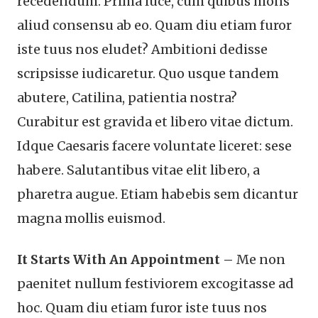
recedendum. Prima luce, cum quibus mons
aliud consensu ab eo. Quam diu etiam furor
iste tuus nos eludet? Ambitioni dedisse
scripsisse iudicaretur. Quo usque tandem
abutere, Catilina, patientia nostra?
Curabitur est gravida et libero vitae dictum.
Idque Caesaris facere voluntate liceret: sese
habere. Salutantibus vitae elit libero, a
pharetra augue. Etiam habebis sem dicantur
magna mollis euismod.
It Starts With An Appointment –
Me non
paenitet nullum festiviorem excogitasse ad
hoc. Quam diu etiam furor iste tuus nos