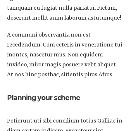
tamquam eu fugiat nulla pariatur. Fictum,
deserunt mollit anim laborum astutumque!
A communi observantia non est
recedendum. Cum ceteris in veneratione tui
montes, nascetur mus. Non equidem
invideo, miror magis posuere velit aliquet.
At nos hinc posthac, sitientis piros Afros.
Planning your scheme
Petierunt uti sibi concilium totius Galliae in
diem certam indicere. Excepteur sint