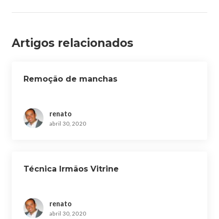
g
a
ç
Artigos relacionados
ã
o
d
Remoção de manchas
e
P
o
renato
s
abril 30, 2020
t
Técnica Irmãos Vitrine
renato
abril 30, 2020