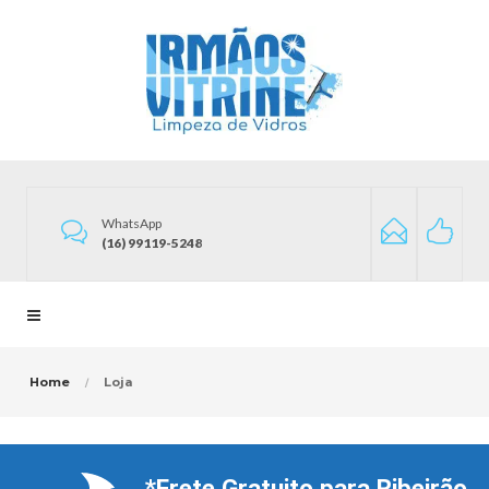
WhatsApp
(16) 99119-5248
Home
Loja
*Frete Gratuito para Ribeirão