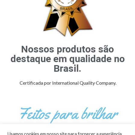
Nossos produtos são
destaque em qualidade no
Brasil.
Certificada por International Quality Company.
Feitos para brilhar
Somos especialistas! 26
Usamos cookies em nosso site para fornecer a experiência