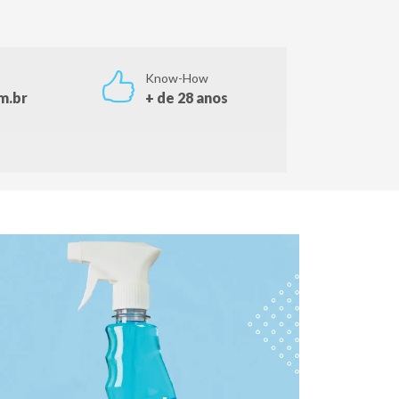
Know-How
m.br
+ de 28 anos