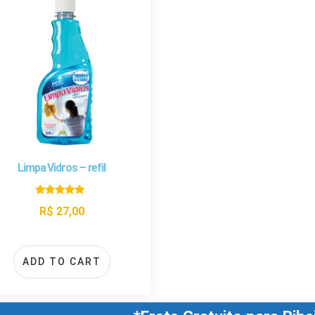
Limpa Vidros – refil
Rated
R$
27,00
5.00
out of 5
ADD TO CART