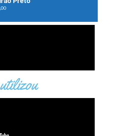
irão Preto
,00
utilizou