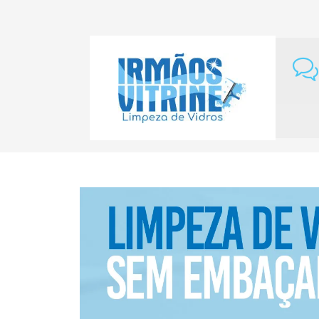
Home
Elementor #1003930